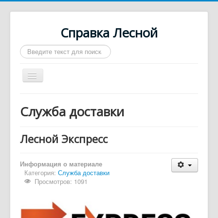
Справка Лесной
Искать...
Включить/
выключить
навигацию
Город Лесной
Служба доставки
О нас
Войти
Лесной Экспресс
Контакты
Информация о материале
Афиша
Категория:
Служба доставки
Просмотров: 1091
Такси
Автобусы
Требуются