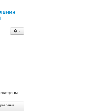
ления
й
министрации
правления