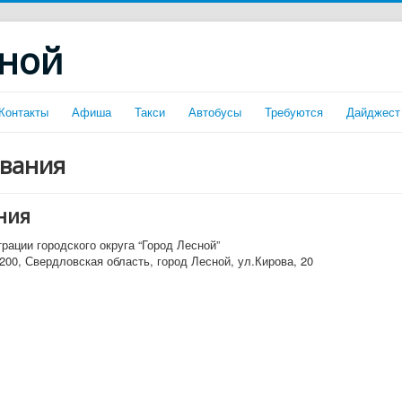
сной
Контакты
Афиша
Такси
Автобусы
Требуются
Дайджест
ования
ния
ации городского округа “Город Лесной”
00, Свердловская область, город Лесной, ул.Кирова, 20