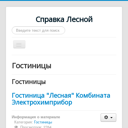
Справка Лесной
Искать...
Включить/
выключить
навигацию
Город Лесной
Гостиницы
О нас
Войти
Гостиницы
Контакты
Гостиница "Лесная" Комбината
Афиша
Электрохимприбор
Такси
Информация о материале
Автобусы
Категория:
Гостиницы
Требуются
Просмотров: 2764