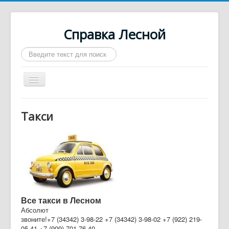
Справка Лесной
Искать...
Включить/
выключить
навигацию
Город Лесной
Такси
О нас
Войти
Контакты
Афиша
Такси
Все такси в Лесном
Автобусы
Абсолют
звоните!+7 (34342) 3-98-22 +7 (34342) 3-98-02 +7 (922) 219-
Требуются
05-41 +7 (909) 701-76-40