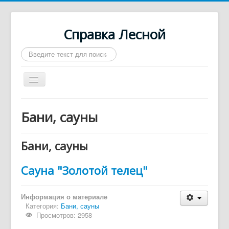
Справка Лесной
Искать...
Включить/
выключить
навигацию
Город Лесной
Бани, сауны
О нас
Войти
Бани, сауны
Контакты
Сауна "Золотой телец"
Афиша
Такси
Информация о материале
Категория:
Бани, сауны
Автобусы
Просмотров: 2958
Требуются