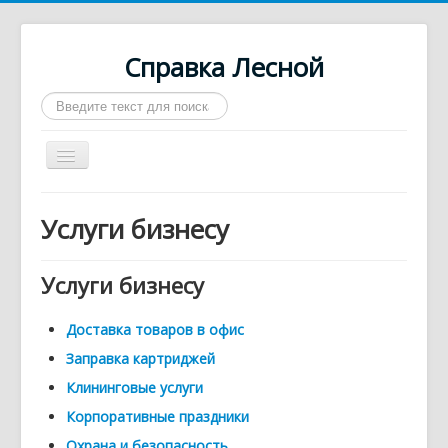
Справка Лесной
Искать...
Включить/
выключить
навигацию
Город Лесной
Услуги бизнесу
О нас
Войти
Услуги бизнесу
Контакты
Доставка товаров в офис
Афиша
Заправка картриджей
Такси
Клининговые услуги
Автобусы
Корпоративные праздники
Требуются
Охрана и безопасность