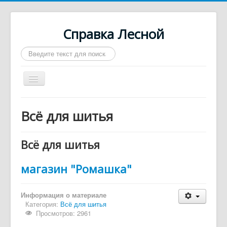
Справка Лесной
Искать...
Включить/
выключить
навигацию
Город Лесной
Всё для шитья
О нас
Войти
Всё для шитья
Контакты
магазин "Ромашка"
Афиша
Такси
Информация о материале
Категория:
Всё для шитья
Автобусы
Просмотров: 2961
Требуются