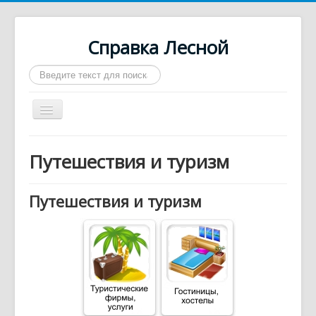
Справка Лесной
Искать...
Включить/
выключить
навигацию
Город Лесной
Путешествия и туризм
О нас
Войти
Путешествия и туризм
Контакты
Афиша
Такси
Автобусы
Требуются