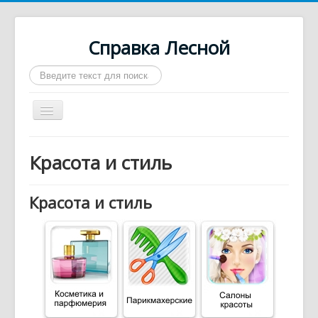
Справка Лесной
Искать...
Включить/
выключить
навигацию
Город Лесной
Красота и стиль
О нас
Войти
Красота и стиль
Контакты
Афиша
Такси
Автобусы
Требуются