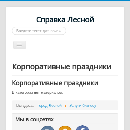
Справка Лесной
Искать...
Включить/
выключить
навигацию
Город Лесной
Корпоративные праздники
О нас
Войти
Корпоративные праздники
Контакты
В категории нет материалов.
Афиша
Вы здесь:
Город Лесной
Услуги бизнесу
Такси
Мы в соцсетях
Автобусы
Требуются