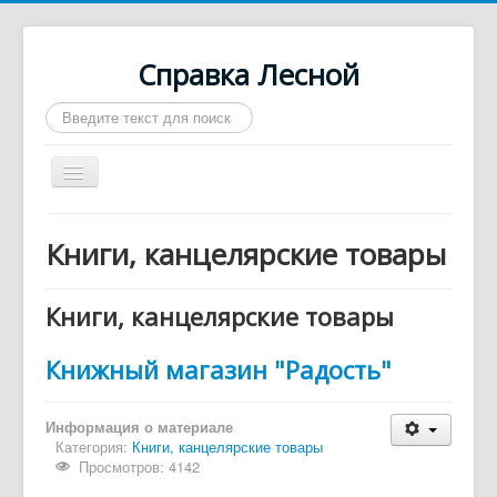
Справка Лесной
Искать...
Включить/
выключить
навигацию
Город Лесной
Книги, канцелярские товары
О нас
Войти
Книги, канцелярские товары
Контакты
Книжный магазин "Радость"
Афиша
Такси
Информация о материале
Категория:
Книги, канцелярские товары
Автобусы
Просмотров: 4142
Требуются