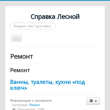
Справка Лесной
Искать...
Включить/
выключить
навигацию
Город Лесной
Ремонт
О нас
Войти
Ремонт
Контакты
Ванны, туалеты, кухни «под
Афиша
ключ»
Такси
Информация о материале
Автобусы
Категория:
Ремонт
Требуются
Просмотров: 2766