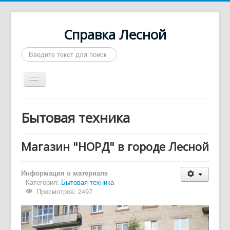
Справка Лесной
Искать...
Включить/
выключить
навигацию
Город Лесной
Бытовая техника
О нас
Войти
Магазин "НОРД" в городе Лесной
Контакты
Информация о материале
Афиша
Категория:
Бытовая техника
Просмотров: 2497
Такси
Автобусы
Требуются